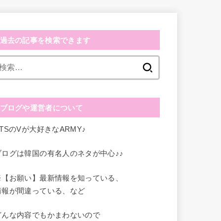
過去の記事を検索できます
検
索
:
ブログや運営者について
BTSのVが大好きなARMY♪
ブログは韓国の有名人のネタが中心♪♪
※【お願い】最新情報を知っている、
情報が間違っている、など
どんな内容でもかまわないので