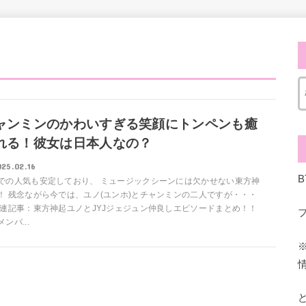
ャンミンのかわいすぎる笑顔にトンペンも癒
れる！彼女は日本人なの？
025.02.16
での人気も安定しており、 ミュージックシーンには欠かせない東方神
！ 残念ながら今では、ユノ(ユンホ)とチャンミンの二人ですが・・・
関連記事：東方神起ユノとJYJジェジュン仲良しエピソードまとめ！！
ンバ...