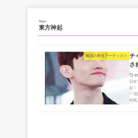
東方神起
チ
韓国の男性アーティスト
さ
2
日本
起！
♡ 
初期メ