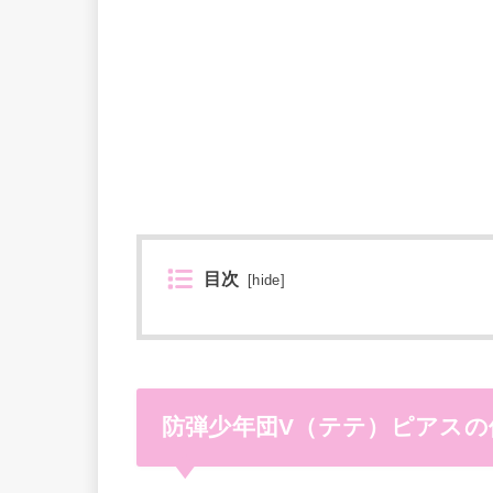
目次
[
hide
]
防弾少年団V（テテ）ピアス