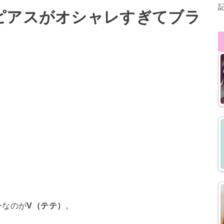
ピアスがオシャレすぎてブラ
ーなのが
V（テテ）
。