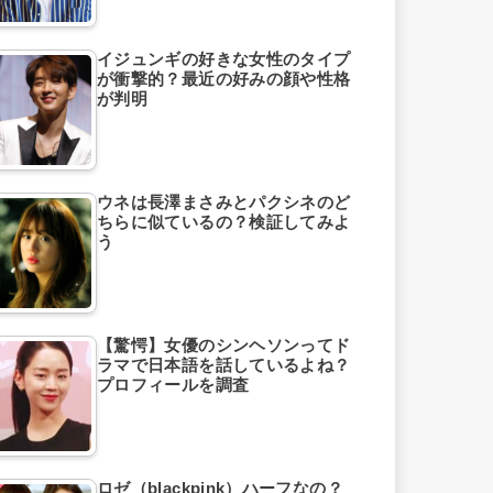
イジュンギの好きな女性のタイプ
が衝撃的？最近の好みの顔や性格
が判明
ウネは長澤まさみとパクシネのど
ちらに似ているの？検証してみよ
う
【驚愕】女優のシンヘソンってド
ラマで日本語を話しているよね？
プロフィールを調査
ロゼ（blackpink）ハーフなの？