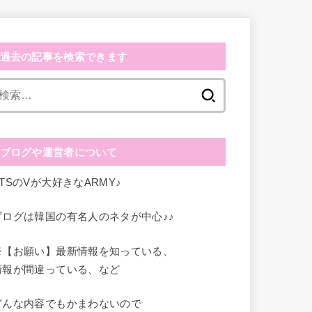
過去の記事を検索できます
検
索
:
ブログや運営者について
BTSのVが大好きなARMY♪
ブログは韓国の有名人のネタが中心♪♪
※【お願い】最新情報を知っている、
情報が間違っている、など
どんな内容でもかまわないので