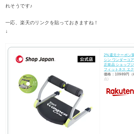
れそうです♪
一応、楽天のリンクを貼っておきますね！
↓
2%還元クーポン実
シン ワンダーコア
正規品 ショップジ
フィットネス エ
価格：10989円
点)