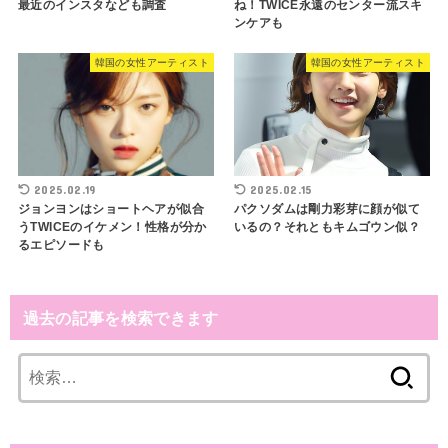
最近のインスタなども調査
ね！TWICE永遠のセンター流スキ
ンケアも
韓国の女性アーティスト
韓国の女性アーティスト
2025.02.19
2025.02.15
ジョンヨンはショートヘアが似合
パクソダムは剛力彩芽に顔が似て
うTWICEのイケメン！性格が分か
いるの？それともキムゴウン似？
るエピソードも
過去の記事を検索できます
検
索
: