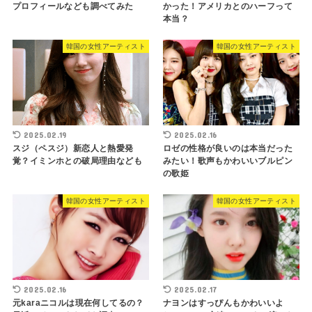
プロフィールなども調べてみた
かった！アメリカとのハーフって
本当？
韓国の女性アーティスト
韓国の女性アーティスト
2025.02.19
2025.02.16
スジ（ペスジ）新恋人と熱愛発
ロゼの性格が良いのは本当だった
覚？イミンホとの破局理由なども
みたい！歌声もかわいいブルピン
の歌姫
韓国の女性アーティスト
韓国の女性アーティスト
2025.02.16
2025.02.17
元karaニコルは現在何してるの？
ナヨンはすっぴんもかわいいよ