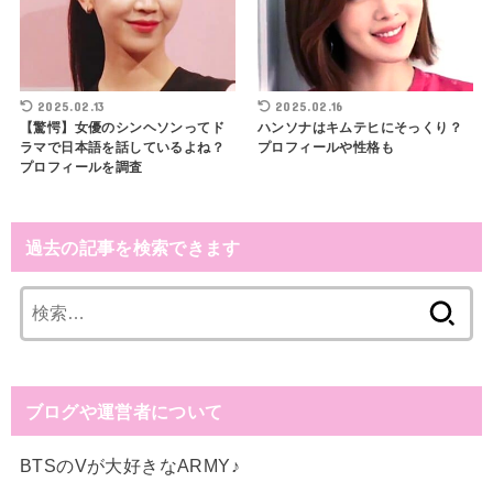
2025.02.13
2025.02.16
【驚愕】女優のシンヘソンってド
ハンソナはキムテヒにそっくり？
ラマで日本語を話しているよね？
プロフィールや性格も
プロフィールを調査
過去の記事を検索できます
検
索
:
ブログや運営者について
BTSのVが大好きなARMY♪