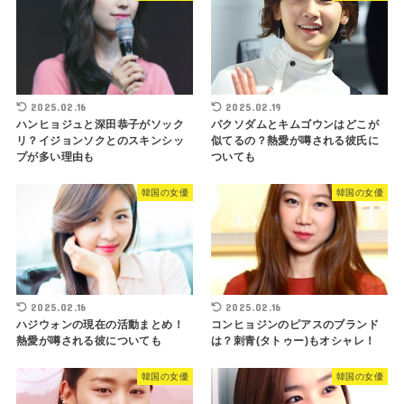
2025.02.16
2025.02.19
ハンヒョジュと深田恭子がソック
パクソダムとキムゴウンはどこが
リ？イジョンソクとのスキンシッ
似てるの？熱愛が噂される彼氏に
プが多い理由も
ついても
韓国の女優
韓国の女優
2025.02.16
2025.02.16
ハジウォンの現在の活動まとめ！
コンヒョジンのピアスのブランド
熱愛が噂される彼についても
は？刺青(タトゥー)もオシャレ！
韓国の女優
韓国の女優